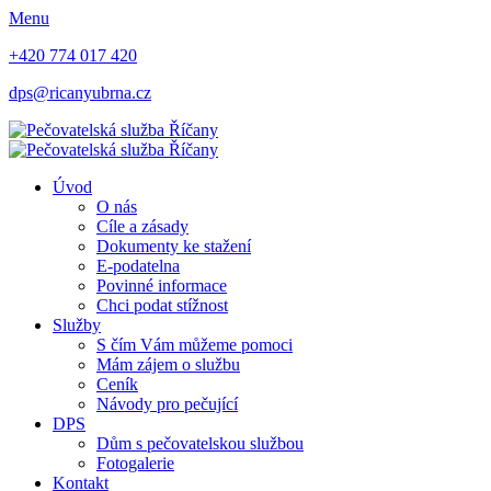
Menu
+420 774 017 420
dps@ricanyubrna.cz
Úvod
O nás
Cíle a zásady
Dokumenty ke stažení
E-podatelna
Povinné informace
Chci podat stížnost
Služby
S čím Vám můžeme pomoci
Mám zájem o službu
Ceník
Návody pro pečující
DPS
Dům s pečovatelskou službou
Fotogalerie
Kontakt