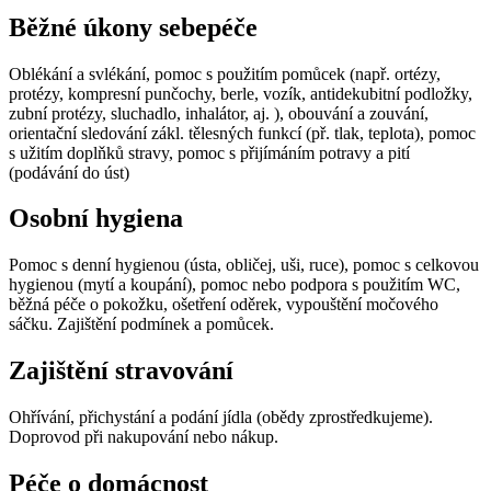
Běžné úkony sebepéče
Oblékání a svlékání, pomoc s použitím pomůcek (např. ortézy,
protézy, kompresní punčochy, berle, vozík, antidekubitní podložky,
zubní protézy, sluchadlo, inhalátor, aj. ), obouvání a zouvání,
orientační sledování zákl. tělesných funkcí (př. tlak, teplota), pomoc
s užitím doplňků stravy, pomoc s přijímáním potravy a pití
(podávání do úst)
Osobní hygiena
Pomoc s denní hygienou (ústa, obličej, uši, ruce), pomoc s celkovou
hygienou (mytí a koupání), pomoc nebo podpora s použitím WC,
běžná péče o pokožku, ošetření oděrek, vypouštění močového
sáčku. Zajištění podmínek a pomůcek.
Zajištění stravování
Ohřívání, přichystání a podání jídla (obědy zprostředkujeme).
Doprovod při nakupování nebo nákup.
Péče o domácnost