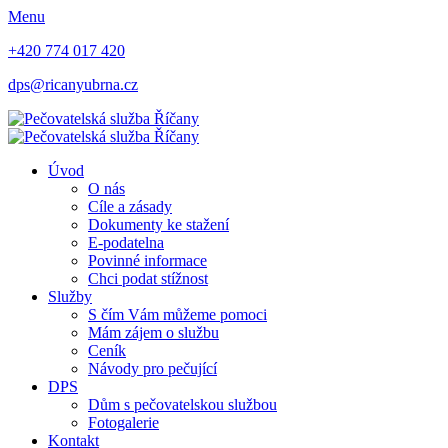
Menu
+420 774 017 420
dps@ricanyubrna.cz
Úvod
O nás
Cíle a zásady
Dokumenty ke stažení
E-podatelna
Povinné informace
Chci podat stížnost
Služby
S čím Vám můžeme pomoci
Mám zájem o službu
Ceník
Návody pro pečující
DPS
Dům s pečovatelskou službou
Fotogalerie
Kontakt