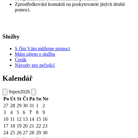
Zprostředkování kontaktů na poskytovatele jiných druhů
pomoci.
Služby
S čím Vám můžeme pomoci
Mám zájem o službu
Ceník
Návody pro pečující
Kalendář
Srpen
2026
Po
Út
St
Čt
Pá
So
Ne
27
28
29
30
31
1
2
3
4
5
6
7
8
9
10
11
12
13
14
15
16
17
18
19
20
21
22
23
24
25
26
27
28
29
30