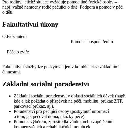
Pro rodiny, jejichž situace vyžaduje pomoc jiné fyzické osoby –
např. vážně nemocný rodič pečující o dítě. Podpora a pomoc v péči
o děti.
Fakultativní úkony
Odvoz autem
Pomoc s hospodařením
Péče o zvíře
Fakultativní služby lze poskytovat jen v kombinaci se základními
činnostmi.
Základní sociální poradenství
Základní sociální poradenství v oblasti sociálních dávek (např.
kde a jak požádat o příspěvek na péči, mobilitu, průkaz ZTP,
parkovací průkaz, aj.).
Poradenství pro pečující osoby (poskytnutí informací
o tom, jak pečovat doma, ukázky péče).
Pomoc s výběrem, zprostředkováním, nebo zapůjčením
kompenzačních a rehabilitačních pomůcek.