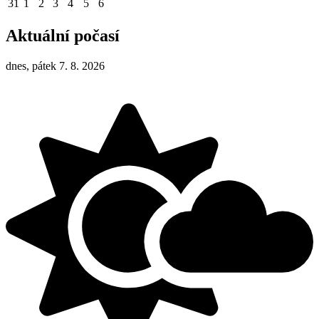
31
1
2
3
4
5
6
Aktuální počasí
dnes, pátek 7. 8. 2026